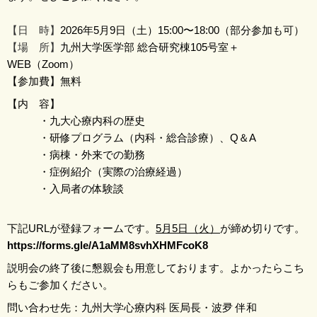
【日 時】
2026年5月9日（土）15:00〜18:00（
部分参加も可）
【場 所】
九州大学医学部 総合研究棟105号室＋
WEB（Zoom）
【参加費】無料
【内 容】
・九大心療内科の歴史
・研修プログラム（内科・総合診療）、Q＆A
・病棟・外来での勤務
・症例紹介（実際の治療経過）
・入局者の体験談
下記URLが登録フォームです。
5月5日（火）
が締め切りです。
https://forms.gle/
A1aMM8svhXHMFcoK8
説明会の終了後に懇親会も用意しております。
よかったらこち
らもご参加ください。
問い合わせ先：九州大学心療内科 医局長・波夛 伴和